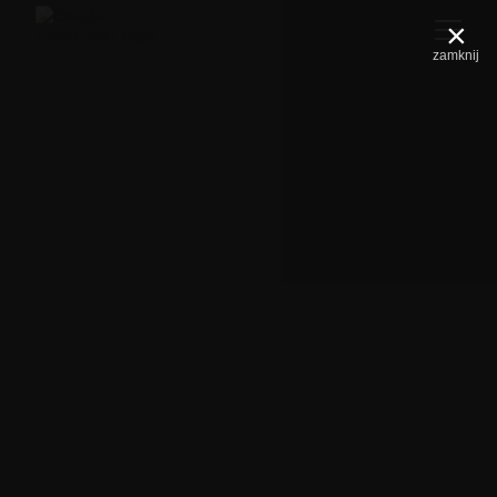
×
zamknij
To nie jest las do oglądania.
To las do przeżywania.