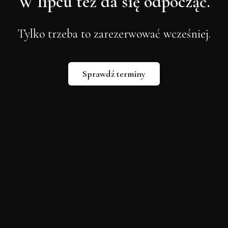
W lipcu też da się odpocząć.
Tylko trzeba to zarezerwować wcześniej.
Sprawdź terminy
O to pytacie nas 
najczęściej: