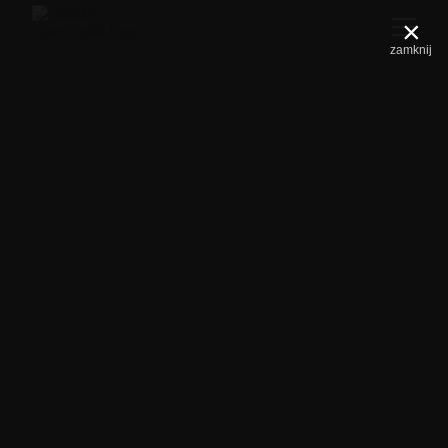
×
zamknij
⇽ poprzedni wpis
wszystkie wpisy