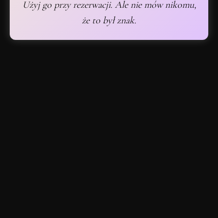
Użyj go przy rezerwacji. Ale nie mów nikomu,
że to był znak.
„odpoczynek”?