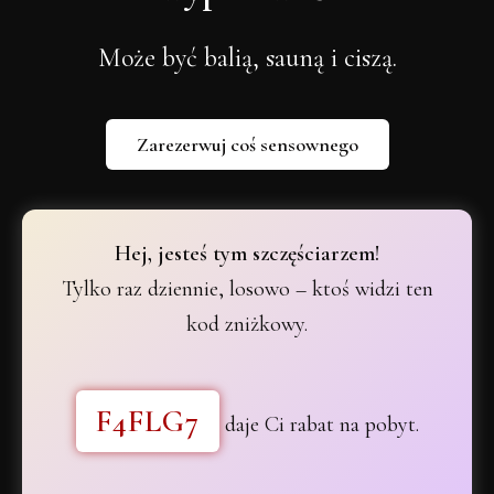
Może być balią, sauną i ciszą.
To będzie nasza pierwsza 
majówka
Zarezerwuj coś sensownego
Hej, jesteś tym szczęściarzem!
Tylko raz dziennie, losowo – ktoś widzi ten
kod zniżkowy.
Bez pośpiechu, bez hałasu – tylko 
natura, jedzenie i Wy.
F4FLG7
by 
daje Ci rabat na pobyt.
dzielić się chwilą.